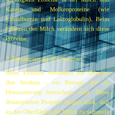
Kasein und Molkenproteine (wie
Laktalbumin und Laktoglobulin). Beim
Erhitzen der Milch verändern sich diese
Proteine.
2. Denaturierung der Proteine:
Beim Erhitzen verändern die Proteine
ihre Struktur – ein Prozess, der als
Denaturierung bezeichnet wird.
Diese
denaturierten Proteine neigen dazu, sich
an der Oberfläche der Milch zu sammeln