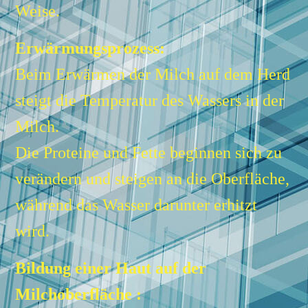
Weise.
Erwärmungsprozess:
Beim Erwärmen der Milch auf dem Herd
steigt die Temperatur des Wassers in der
Milch.
Die Proteine und Fette beginnen sich zu
verändern und steigen an die Oberfläche,
während das Wasser darunter erhitzt
wird.
Bildung einer Haut auf der
Milchoberfläche :