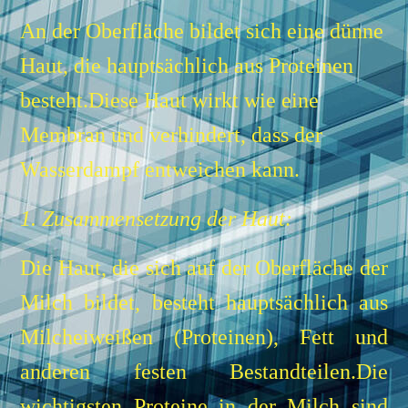
An der Oberfläche bildet sich eine dünne
Haut, die hauptsächlich aus Proteinen
besteht.Diese Haut wirkt wie eine
Membran und verhindert, dass der
Wasserdampf entweichen kann.
1. Zusammensetzung der Haut:
Die Haut, die sich auf der Oberfläche der
Milch bildet, besteht hauptsächlich aus
Milcheiweißen (Proteinen), Fett und
anderen festen Bestandteilen.Die
wichtigsten Proteine in der Milch sind