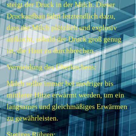
steigt der Druck in der Milch.
Dieser
Druckaufbau führt letztendlich dazu,
dass die Milch plötzlich und explosiv
aufkocht, sobald der Druck groß genug
ist, die Haut zu durchbrechen.
Vermeidung des Überkochens:
Milch sollte immer bei niedriger bis
mittlerer Hitze erwärmt werden, um ein
langsames und gleichmäßiges Erwärmen
zu gewährleisten.
Stetiges Rühren: