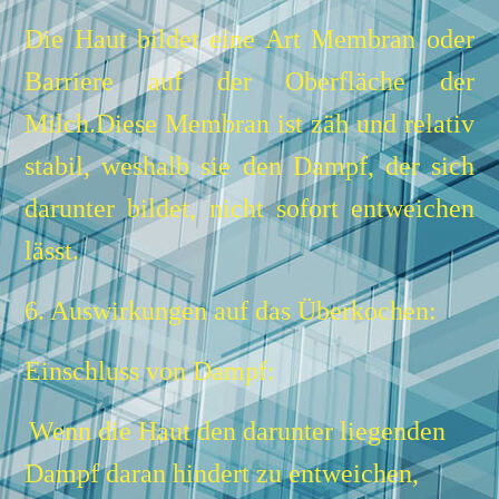
Die Haut bildet eine Art Membran oder
Barriere auf der Oberfläche der
Milch.Diese Membran ist zäh und relativ
stabil, weshalb sie den Dampf, der sich
darunter bildet, nicht sofort entweichen
lässt.
6. Auswirkungen auf das Überkochen:
Einschluss von Dampf:
Wenn die Haut den darunter liegenden
Dampf daran hindert zu entweichen,