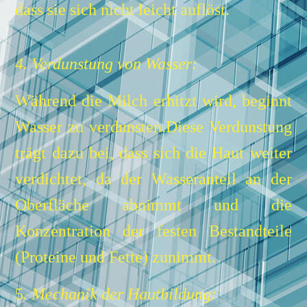
dass sie sich nicht leicht auflöst.
4. Verdunstung von Wasser:
Während die Milch erhitzt wird, beginnt
Wasser zu verdunsten.
Diese Verdunstung
trägt dazu bei, dass sich die Haut weiter
verdichtet, da der Wasseranteil an der
Oberfläche abnimmt und die
Konzentration der festen Bestandteile
(Proteine und Fette) zunimmt.
5
. Mechanik der Hautbildung: