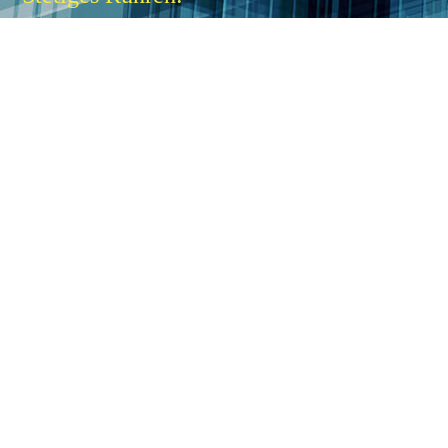
Regelmäßiges Rühren hilft, die Hitze
gleichmäßig zu verteilen und die
Bildung einer Haut zu verhindern.
o
pf überwachen:
T
Milch sollte nie unbeaufsichtigt erhitzt
werden. Bleibe in der Nähe und
überwache den Vorgang ständig.
Verwendung eines hohen Topfes:
Ein Topf mit hohen Rändern gibt der
Milch mehr Platz zum Ausdehnen und