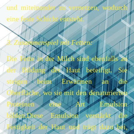
und miteinander zu vernetzen, wodurch
eine feste Schicht entsteht.
3. Zusammenspiel mit Fetten:
Die Fette in der Milch sind ebenfalls an
der Bildung der Haut beteiligt. Sie
steigen beim Erwärmen an die
Oberfläche, wo sie mit den denaturierten
Proteinen eine Art Emulsion
bilden.
Diese Emulsion verstärkt die
Festigkeit der Haut und trägt dazu bei,