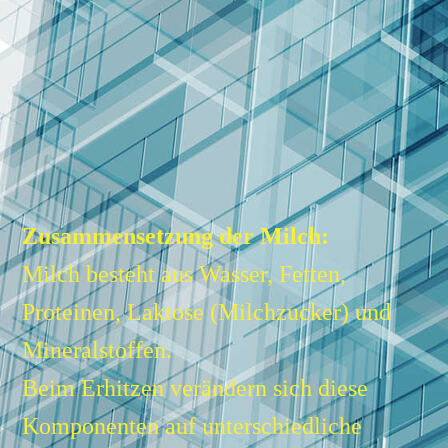
Zusammensetzung der Milch:
Milch besteht aus Wasser, Fetten,
Proteinen, Laktose (Milchzucker) und
Mineralstoffen.
Beim Erhitzen verändern sich diese
Komponenten auf unterschiedliche